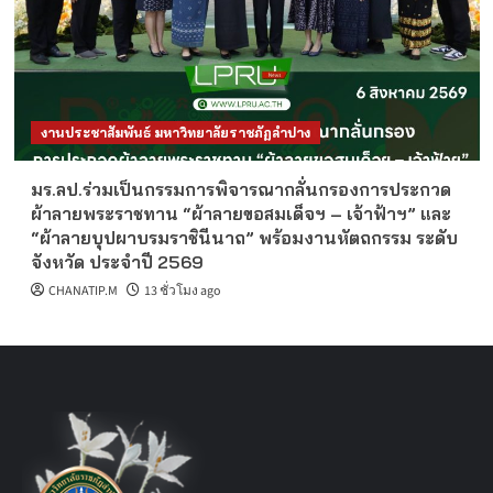
งานประชาสัมพันธ์ มหาวิทยาลัยราชภัฏลำปาง
มร.ลป.ร่วมเป็นกรรมการพิจารณากลั่นกรองการประกวด
ผ้าลายพระราชทาน “ผ้าลายขอสมเด็จฯ – เจ้าฟ้าฯ” และ
“ผ้าลายบุปผาบรมราชินีนาถ” พร้อมงานหัตถกรรม ระดับ
จังหวัด ประจำปี 2569
CHANATIP.M
13 ชั่วโมง ago