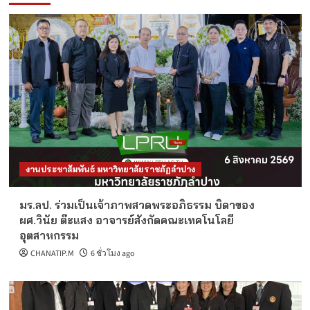
งานประชาสัมพันธ์ มหาวิทยาลัยราชภัฏลำปาง
มร.ลป. ร่วมเป็นเจ้าภาพสวดพระอภิธรรม บิดาของ
ผศ.วินัย ต๊ะแสง อาจารย์สังกัดคณะเทคโนโลยี
อุตสาหกรรม
CHANATIP.M
6 ชั่วโมง ago