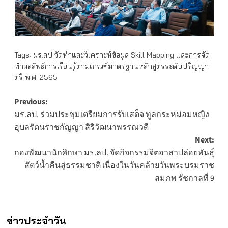
Tags:
มร.ลป.จัดทำและวิเคราะห์ข้อมูล Skill Mapping และการจัด
ทำผลลัพธ์การเรียนรู้ตามเกณฑ์มาตรฐานหลักสูตรระดับปริญญา
ตรี พ.ศ. 2565
Post
Previous:
มร.ลป. ร่วมประชุมเตรียมการรับเสด็จ ทูลกระหม่อมหญิง
navigation
อุบลรัตนราชกัญญา สิริวัฒนาพรรณวดี
Next:
กองพัฒนานักศึกษา มร.ลป. จัดกิจกรรมจิตอาสาปล่อยพันธุ์
สัตว์น้ำคืนสู่ธรรมชาติ เนื่องในวันคล้ายวันพระบรมราช
สมภพ รัชกาลที่ 9
ข่าวประจำวัน