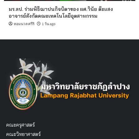
มร.ลป. ร่วมพิธีฌาปนกิจบิดาของ ผศ.วินัย ต๊ะแสง
อาจารย์สังกัดคณะเทคโนโลยีอุตสาหกรรม
หอมนวล ศรีริ
1 วัน ago
คณะครุศาสตร์
คณะวิทยาศาสตร์