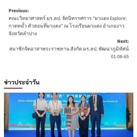
Post
Previous:
คณะวิทยาศาสตร์ มร.ลป. จัดนิทรรศการ “ผาแดง Explore:
navigation
กาดหมั้ว คัวฮอมที่ผาแดง” ณ โรงเรียนผาแดง อำเภองาว
จังหวัดลำปาง
Next:
สมาชิกจิตอาสาพระราชทาน สังกัด มร.ลป. พัฒนาภูมิทัศน์
01-08-65
ข่าวประจำวัน