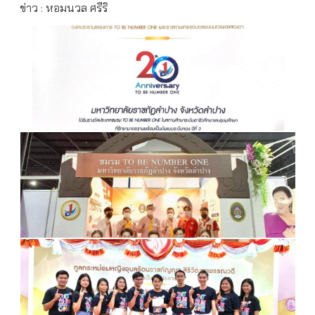
ข่าว : หอมนวล ศรีริ