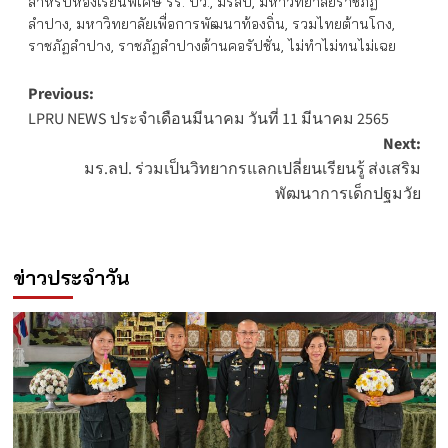
สำหรับห้องเรียนพิเศษ รร. บว.
,
มรลป
,
มหาวิทยาลัยราชภัฏ
ลำปาง
,
มหาวิทยาลัยเพื่อการพัฒนาท้องถิ่น
,
รวมไทยต้านโกง
,
ราชภัฏลำปาง
,
ราชภัฏลำปางต้านคอรัปชั่น
,
ไม่ทำไม่ทนไม่เฉย
Post
Previous:
LPRU NEWS ประจำเดือนมีนาคม วันที่ 11 มีนาคม 2565
navigation
Next:
มร.ลป. ร่วมเป็นวิทยากรแลกเปลี่ยนเรียนรู้ ส่งเสริม
พัฒนาการเด็กปฐมวัย
ข่าวประจำวัน