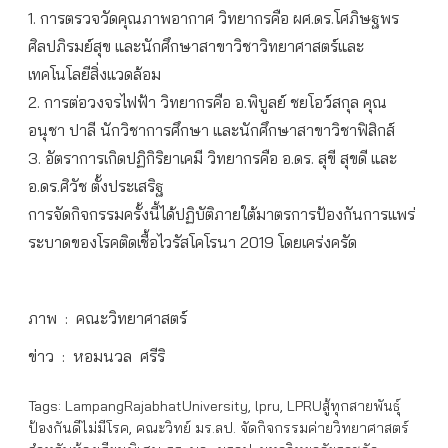
1. การตรวจวัดคุณภาพอากาศ วิทยากรคือ ผศ.ดร.โศภิษฐพร
ศิลปภิรมย์สุข และนักศึกษาสาขาวิชาวิทยาศาสตร์และ
เทคโนโลยีสิ่งแวดล้อม
2. การต่อวงจรไฟฟ้า วิทยากรคือ อ.พิบูลย์ ชยโอว์สกุล คุณ
อนุชา ปาลี นักวิชาการศึกษา และนักศึกษาสาขาวิชาฟิสิกส์
3. อัตราการเกิดปฏิกิริยาเคมี วิทยากรคือ อ.ดร. สุขี สุขดี และ
อ.ดร.ศิวัช ตั้งประเสริฐ
การจัดกิจกรรมครั้งนี้ได้ปฏิบัติภายใต้มาตรการป้องกันการแพร่
ระบาดของโรคติดเชื้อไวรัสโคโรนา 2019 โดยเคร่งครัด
ภาพ : คณะวิทยาศาสตร์
ข่าว : หอมนวล ศรีริ
Tags:
LampangRajabhatUniversity
,
lpru
,
LPRUสู้ทุกสายพันธุ์
ป้องกันดีไม่มีโรค
,
คณะวิทย์ มร.ลป. จัดกิจกรรมค่ายวิทยาศาสตร์