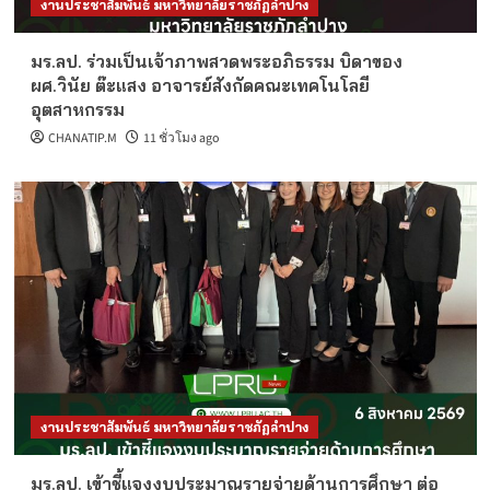
งานประชาสัมพันธ์ มหาวิทยาลัยราชภัฏลำปาง
มร.ลป. ร่วมเป็นเจ้าภาพสวดพระอภิธรรม บิดาของ
ผศ.วินัย ต๊ะแสง อาจารย์สังกัดคณะเทคโนโลยี
อุตสาหกรรม
CHANATIP.M
11 ชั่วโมง ago
งานประชาสัมพันธ์ มหาวิทยาลัยราชภัฏลำปาง
มร.ลป. เข้าชี้แจงงบประมาณรายจ่ายด้านการศึกษา ต่อ