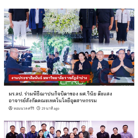
งานประชาสัมพันธ์ มหาวิทยาลัยราชภัฏลำปาง
มร.ลป. ร่วมพิธีฌาปนกิจบิดาของ ผศ.วินัย ต๊ะแสง
อาจารย์สังกัดคณะเทคโนโลยีอุตสาหกรรม
หอมนวล ศรีริ
29 นาที ago