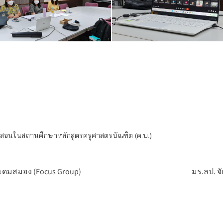
ารสอนในสถานศึกษาหลักสูตรครุศาสตรบัณฑิต (ค.บ.)
ระดมสมอง (Focus Group)
มร.ลป. จ