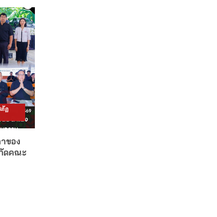
ภัฏ
ดาของ
งกัดคณะ