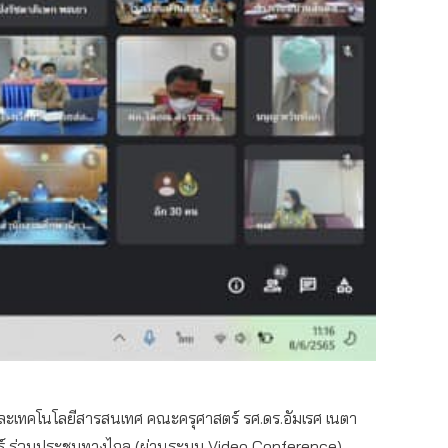
และเทคโนโลยีสารสนเทศ คณะครุศาสตร์ รศ.ดร.อัมเรศ เนตา
ร์ ร่วมประชุมทางไกล (ผ่านระบบ Video Conference)