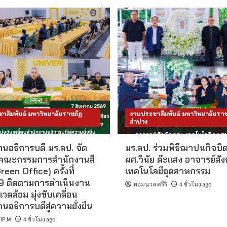
าสัมพันธ์ มหาวิทยาลัยราชภัฏ
งานประชาสัมพันธ์ มหาวิทยาลัยราช
ลำปาง
นอธิการบดี มร.ลป. จัด
มร.ลป. ร่วมพิธีฌาปนกิจบิ
คณะกรรมการสำนักงานสี
ผศ.วินัย ต๊ะแสง อาจารย์สั
reen Office) ครั้งที่
เทคโนโลยีอุตสาหกรรม
 ติดตามการดำเนินงาน
หอมนวล ศรีริ
4 ชั่วโมง ago
แวดล้อม มุ่งขับเคลื่อน
นอธิการบดีสู่ความยั่งยืน
IP.M
4 ชั่วโมง ago