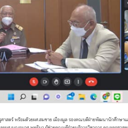
ะครุศาสตร์ พร้อมด้วยผศ.สมชาย เมืองมูล รองคณบดีฝ่ายพัฒนานักศึกษา
ละผศ.เบญจมาศ พุทธิมา ผู้ช่วยคณบดีฝ่ายบริการวิชาการ คณะครุศาสต