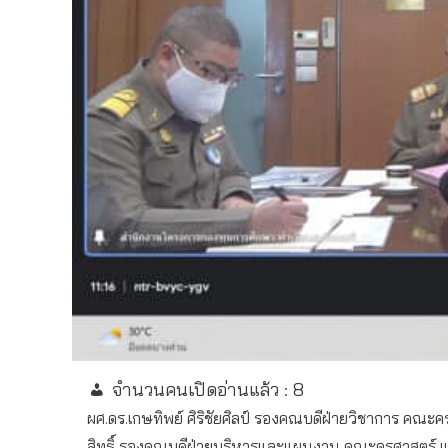
จำนวนคนเปิดอ่านแล้ว :
8
ผศ.ดร.เกษทิพย์ ศิริชัยศิลป์ รองคณบดีฝ่ายวิชาการ คณ
สิทธิ์ รองคณบดีฝ่ายบริหารและแผนงาน คณะครุศาสตร์ แ