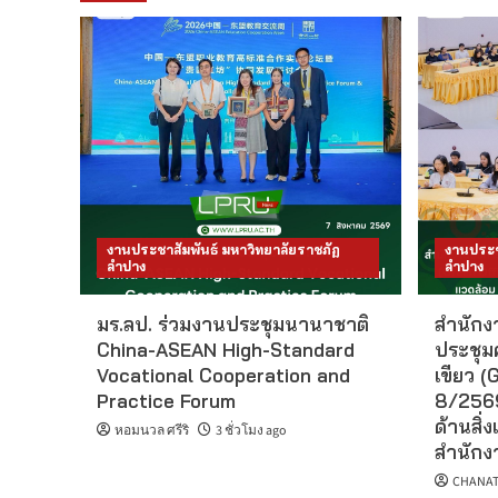
งานประชาสัมพันธ์ มหาวิทยาลัยราชภัฏ
งานประช
ลำปาง
ลำปาง
มร.ลป. ร่วมงานประชุมนานาชาติ
สำนักงา
China-ASEAN High-Standard
ประชุม
Vocational Cooperation and
เขียว (G
Practice Forum
8/2569
ด้านสิ่ง
หอมนวล ศรีริ
3 ชั่วโมง ago
สำนักงา
CHANAT