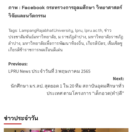
ภาพ
: Facebook
กระทรวงการอุดมศึกษา วิทยาศาสตร์
วิจัยและนวัตกรรม
Tags:
LampangRajabhatUniversity
,
lpru
,
lpru.ac.th
,
ข่าว
ประชาสัมพันธ์มหาวิทยาลัย
,
ม.ราชภัฏลำปาง
,
มหาวิทยาลัยราชภัฏ
ลำปาง
,
มหาวิทยาลัยเพื่อการพัฒนาท้องถิ่น
,
เกียรติบัตร
,
เข็มเชิดชู
เกียรติข้าราชการพลเรือนดีเด่น
Post
Previous:
LPRU News ประจำวันที่ 3 พฤษภาคม 2565
navigation
Next:
นักศึกษา มร.ลป. สุดยอด 1 ใน 20 ทีม สถาบันอุดมศึกษาทั่ว
ประเทศ ตามโครงการ “เด็กอวด(ทำ)ดี”
ข่าวประจำวัน