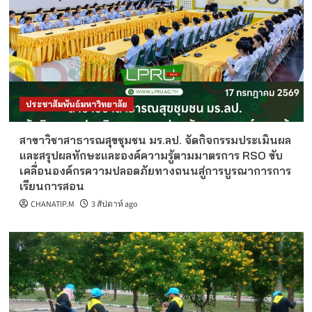
ประชาสัมพันธ์มหาวิทยาลัย
สาขาวิชาสาธารณสุขชุมชน มร.ลป. จัดกิจกรรมประเมินผล
และสรุปผลทักษะและองค์ความรู้ตามมาตรการ RSO ขับ
เคลื่อนองค์กรความปลอดภัยทางถนนสู่การบูรณาการการ
เรียนการสอน
CHANATIP.M
3 สัปดาห์ ago