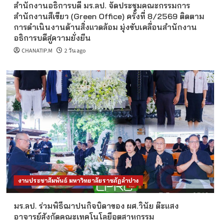
สำนักงานอธิการบดี มร.ลป. จัดประชุมคณะกรรมการ
สำนักงานสีเขียว (Green Office) ครั้งที่ 8/2569 ติดตาม
การดำเนินงานด้านสิ่งแวดล้อม มุ่งขับเคลื่อนสำนักงาน
อธิการบดีสู่ความยั่งยืน
CHANATIP.M
2 วัน ago
งานประชาสัมพันธ์ มหาวิทยาลัยราชภัฏลำปาง
มร.ลป. ร่วมพิธีฌาปนกิจบิดาของ ผศ.วินัย ต๊ะแสง
อาจารย์สังกัดคณะเทคโนโลยีอุตสาหกรรม