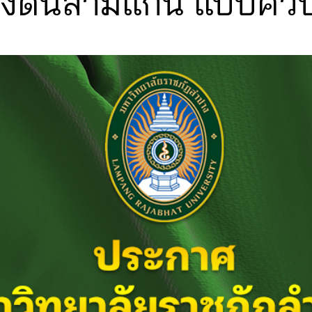
องดินสามแกน แบบควบค