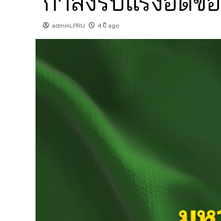
กำลังรับแรงอัดข
adminLPRU
4 ปี ago