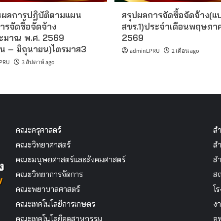
ผลการปฏิบัติตามแผน
สรุปผลการจัดซื้อจัดจ้าง(แ
ารจัดซื้อจัดจ้าง
สขร.1)ประจำเดือนพฤษภา
ะมาณ พ.ศ. 2569
2569
น – มิถุนายน)ไตรมาส3
adminLPRU
2 เดือน ago
PRU
3 สัปดาห์ ago
คณะครุศาสตร์
สำ
คณะวิทยาศาสตร์
สำ
คณะมนุษยศาสตร์และสังคมศาสตร์
สำ
คณะวิทยาการจัดการ
สถ
คณะพยาบาลศาสตร์
โร
คณะเทคโนโลยีการเกษตร
งา
คณะเทคโนโลยีอุตสาหกรรม
อุ