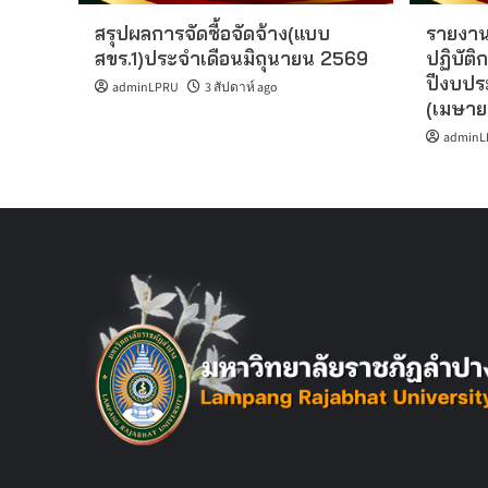
สรุปผลการจัดซื้อจัดจ้าง(แบบ
รายงาน
สขร.1)ประจำเดือนมิถุนายน 2569
ปฏิบัติก
ปีงบปร
adminLPRU
3 สัปดาห์ ago
(เมษาย
adminL