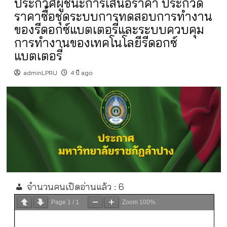
ประกาศผู้ชนะการเสนอราคา ประกวด
ราคาซื้อชุดระบบการทดสอบการทำงาน
ของรีดอกซ์แบตเตอรี่และระบบควบคุม
การทำงานของเทคโนโลยีรีดอกซ์
แบตเตอรี่
adminLPRU
4 ปี ago
จำนวนคนเปิดอ่านแล้ว :
6
Page
1
/
1
Zoom
100%