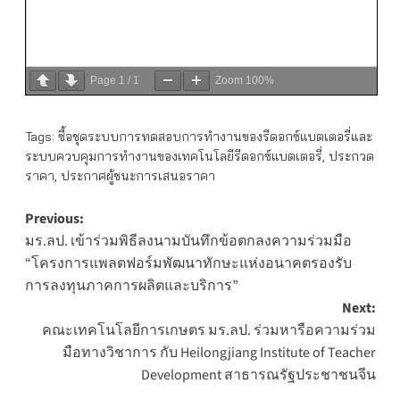
Page
1
/
1
Zoom
100%
Tags:
ซื้อชุดระบบการทดสอบการทำงานของรีดอกซ์แบตเตอรี่และ
ระบบควบคุมการทำงานของเทคโนโลยีรีดอกซ์แบตเตอรี่
,
ประกวด
ราคา
,
ประกาศผู้ชนะการเสนอราคา
Post
Previous:
มร.ลป. เข้าร่วมพิธีลงนามบันทึกข้อตกลงความร่วมมือ
navigation
“โครงการแพลตฟอร์มพัฒนาทักษะแห่งอนาคตรองรับ
การลงทุนภาคการผลิตและบริการ”
Next:
คณะเทคโนโลยีการเกษตร มร.ลป. ร่วมหารือความร่วม
มือทางวิชาการ กับ Heilongjiang Institute of Teacher
Development สาธารณรัฐประชาชนจีน