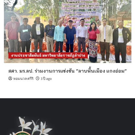
งานประชาสัมพันธ์ มหาวิทยาลัยราชภัฏลำปาง
สศว. มร.ลป. ร่วมงานการแข่งขัน “ลาบพื้นเมือง แกงอ่อม“
หอมนวล ศรีริ
3 ปี ago