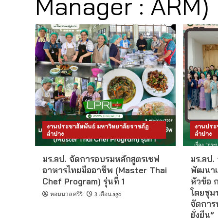
Manager : ARM)
งานประชาสัมพันธ์ มหาวิทยาลัยราชภัฏ
งานประช
ลำปาง
ลำปาง
มร.ลป. จัดการอบรมหลักสูตรเชฟ
มร.ลป.
อาหารไทยมืออาชีพ (Master Thai
พัฒนาเ
Chef Program) รุ่นที่ 1
หัวข้อ 
โดยชุม
หอมนวล ศรีริ
3 เดือน ago
จัดการท
ยั่งยืน”