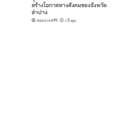
สร้างโอกาสทางสังคมของจังหวัด
ลำปาง
หอมนวล ศรีริ
1 ปี ago