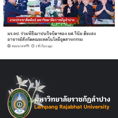
งานประชาสัมพันธ์ มหาวิทยาลัยราชภัฏลำปาง
มร.ลป. ร่วมพิธีฌาปนกิจบิดาของ ผศ.วินัย ต๊ะแสง
อาจารย์สังกัดคณะเทคโนโลยีอุตสาหกรรม
หอมนวล ศรีริ
3 ชั่วโมง ago