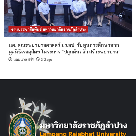
งานประชาสัมพันธ์ มหาวิทยาลัยราชภัฏลำปาง
นศ. คณะพยาบาลศาสตร์ มร.ลป. รับทุนการศึกษาจาก
มูลนิธิเวชดุสิตฯ โครงการ “ปลูกต้นกล้า สร้างพยาบาล”
หอมนวล ศรีริ
3 ปี ago