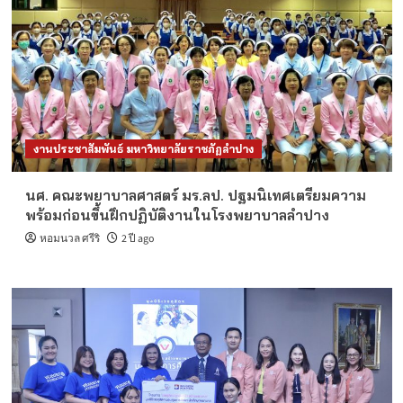
งานประชาสัมพันธ์ มหาวิทยาลัยราชภัฏลำปาง
นศ. คณะพยาบาลศาสตร์ มร.ลป. ปฐมนิเทศเตรียมความ
พร้อมก่อนขึ้นฝึกปฏิบัติงานในโรงพยาบาลลำปาง
หอมนวล ศรีริ
2 ปี ago