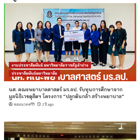
งานประชาสัมพันธ์ มหาวิทยาลัยราชภัฏลำปาง
ประชาสัมพันธ์มหาวิทยาลัย
นศ. คณะพยาบาลศาสตร์ มร.ลป. รับทุนการศึกษาจาก
มูลนิธิเวชดุสิตฯ โครงการ “ปลูกต้นกล้า สร้างพยาบาล”
หอมนวล ศรีริ
2 ปี ago