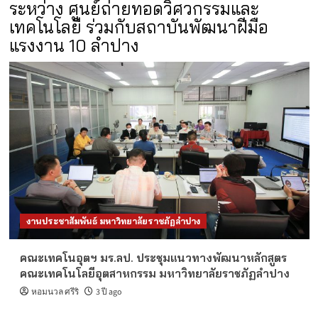
ระหว่าง ศูนย์ถ่ายทอดวิศวกรรมและ
เทคโนโลยี ร่วมกับสถาบันพัฒนาฝีมือ
แรงงาน 10 ลำปาง
งานประชาสัมพันธ์ มหาวิทยาลัยราชภัฏลำปาง
คณะเทคโนอุตฯ มร.ลป. ประชุมแนวทางพัฒนาหลักสูตร
คณะเทคโนโลยีอุตสาหกรรม มหาวิทยาลัยราชภัฏลำปาง
หอมนวล ศรีริ
3 ปี ago