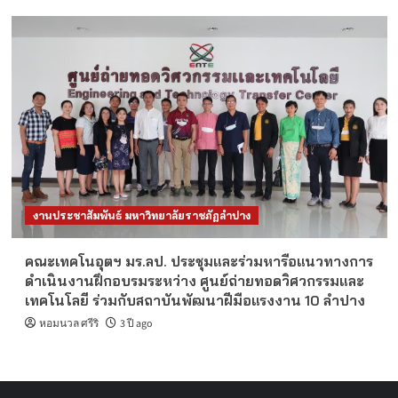
งานประชาสัมพันธ์ มหาวิทยาลัยราชภัฏลำปาง
คณะเทคโนอุตฯ มร.ลป. ประชุมและร่วมหารือแนวทางการ
ดำเนินงานฝึกอบรมระหว่าง ศูนย์ถ่ายทอดวิศวกรรมและ
เทคโนโลยี ร่วมกับสถาบันพัฒนาฝีมือแรงงาน 10 ลำปาง
หอมนวล ศรีริ
3 ปี ago