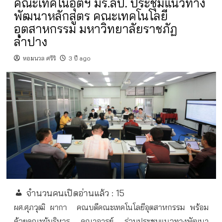
คณะเทคโนอุตฯ มร.ลป. ประชุมแนวทาง
พัฒนาหลักสูตร คณะเทคโนโลยี
อุตสาหกรรม มหาวิทยาลัยราชภัฏ
ลำปาง
หอมนวล ศรีริ
3 ปี ago
จำนวนคนเปิดอ่านแล้ว :
15
ผศ.ศุภวุฒิ ผากา
คณบดีคณะเทคโนโลยีอุตสาหกรรม พร้อม
ด้วยคณะผู้บริหาร คณาจารย์ ร่วมประชุมแนวทางพัฒนา