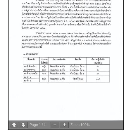
Page
1
/
4
Zoom
100%