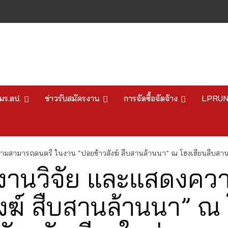
มร.ลป.
ข่าวรับสมัครงาน
การจัดซื้อจัดจ้าง
LPRU
ามสามารถดนตรี ในงาน “ปอยข้าวสังฆ์ สืบสานล้านนา” ณ โฮงเฮียนสืบสานภ
างานวิจัย และแสดงค
งฆ์ สืบสานล้านนา” ณ