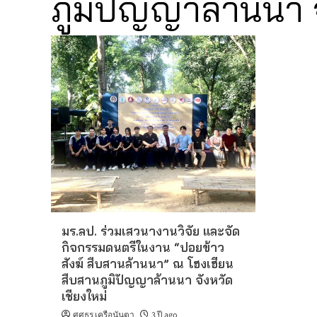
ภูมิปัญญาล้านนา จ
มร.ลป. ร่วมเสวนางานวิจัย และจัด
กิจกรรมดนตรีในงาน “ปอยข้าว
สังฆ์ สืบสานล้านนา” ณ โฮงเฮียน
สืบสานภูมิปัญญาล้านนา จังหวัด
เชียงใหม่
ศศธร เครือนันตา
3 ปี ago