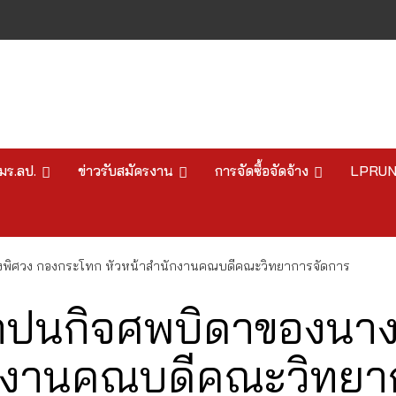
มร.ลป.
ข่าวรับสมัครงาน
การจัดซื้อจัดจ้าง
LPRU
างพิศวง กองกระโทก หัวหน้าสำนักงานคณบดีคณะวิทยาการจัดการ
ีฌาปนกิจศพบิดาของนา
ักงานคณบดีคณะวิทยา