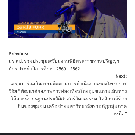
Post
Previous:
มร.ลป. ร่วมประชุมเตรียมงานพิธีพระราชทานปริญญา
navigation
บัตร ประจำปีการศึกษา 2560 – 2562
Next:
มร.ลป. ร่วมกิจกรรมติดตามการดำเนินงานของโครงการ
วิจัย “ พัฒนาศักยภาพการท่องเที่ยวโดยชุมชนตามเส้นทาง
วิถีสายน้ำ บนฐานประวัติศาสตร์วัฒนธรรม อัตลักษณ์ท้อง
ถิ่นของชุมชน เครือข่ายมหาวิทยาลัยราชภัฏกลุ่มภาค
เหนือ”