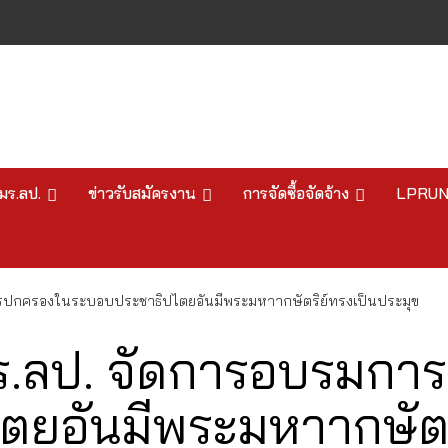
มร.ลป.
ข่าวรับสมัครงาน
การจัดซื้อจัดจ้าง
LPRU
รปกครองในระบอบประชาธิปไตยอันมีพระมหาากษัตริย์ทรงเป็นประมุข
ร.ลป. จัดการอบรมกา
ยอันมีพระมหาากษัตร