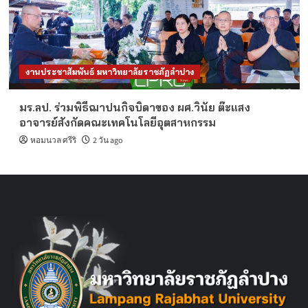
งานประชาสัมพันธ์ มหาวิทยาลัยราชภัฏลำปาง
มร.ลป. ร่วมพิธีฌาปนกิจบิดาของ ผศ.วินัย ต๊ะแสง
อาจารย์สังกัดคณะเทคโนโลยีอุตสาหกรรม
หอมนวล ศรีริ
2 วัน ago