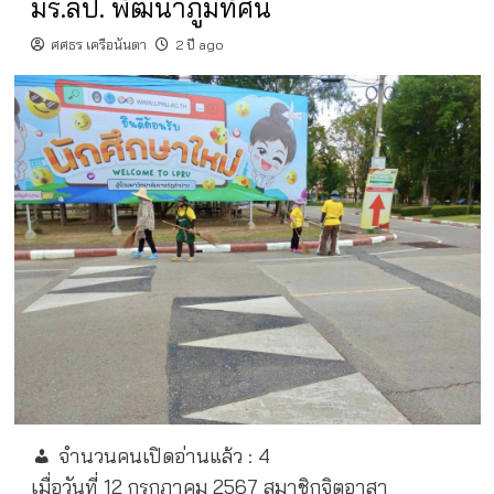
มร.ลป. พัฒนาภูมิทัศน์
ศศธร เครือนันตา
2 ปี ago
จำนวนคนเปิดอ่านแล้ว :
4
เมื่อวันที่ 12 กรกฎาคม 2567 สมาชิกจิตอาสา