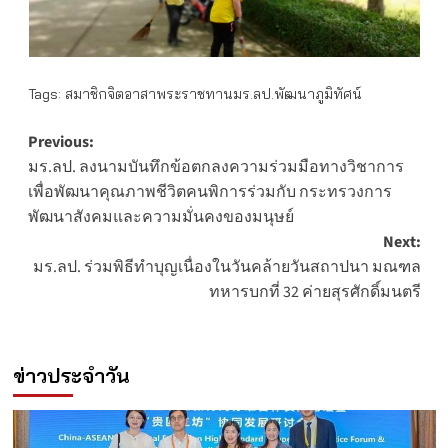
Tags:
สมาชิกจิตอาสาพระราชทานมร.ลป.พัฒนาภูมิทัศน์
Post
Previous:
มร.ลป. ลงนามบันทึกข้อตกลงความร่วมมือทางวิชาการ
navigation
เพื่อพัฒนาคุณภาพชีวิตคนพิการร่วมกับ กระทรวงการ
พัฒนาสังคมและความมั่นคงของมนุษย์
Next:
มร.ลป. ร่วมพิธีทำบุญเนื่องในวันคล้ายวันสถาปนา มณฑล
ทหารบกที่ 32 ค่ายสุรศักดิ์มนตรี
ข่าวประจำวัน