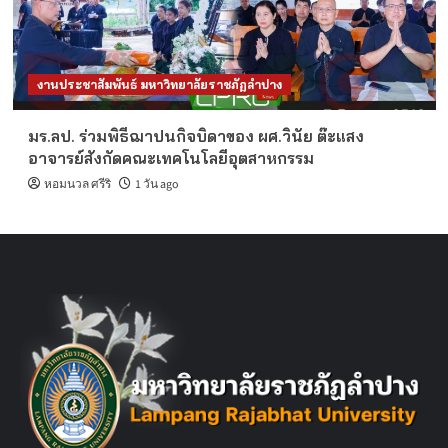
งานประชาสัมพันธ์ มหาวิทยาลัยราชภัฏลำปาง
มร.ลป. ร่วมพิธีฌาปนกิจบิดาของ ผศ.วินัย ต๊ะแสง
อาจารย์สังกัดคณะเทคโนโลยีอุตสาหกรรม
หอมนวล ศรีริ
1 วัน ago