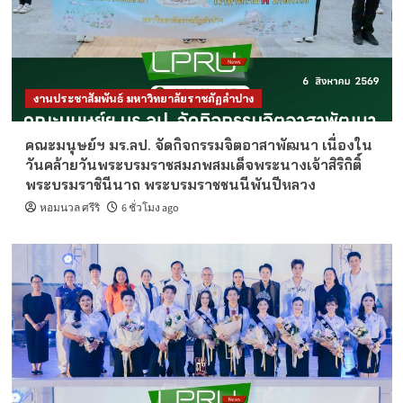
งานประชาสัมพันธ์ มหาวิทยาลัยราชภัฏลำปาง
คณะมนุษย์ฯ มร.ลป. จัดกิจกรรมจิตอาสาพัฒนา เนื่องใน
วันคล้ายวันพระบรมราชสมภพสมเด็จพระนางเจ้าสิริกิติ์
พระบรมราชินีนาถ พระบรมราชชนนีพันปีหลวง
หอมนวล ศรีริ
6 ชั่วโมง ago