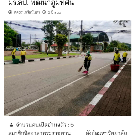
มร.ลป. พัฒนาภูมิทัศน์
ศศธร เครือนันตา
2 ปี ago
จำนวนคนเปิดอ่านแล้ว :
6
สมาชิกจิตอาสาพระราชทาน สังกัดมหาวิทยาลัย