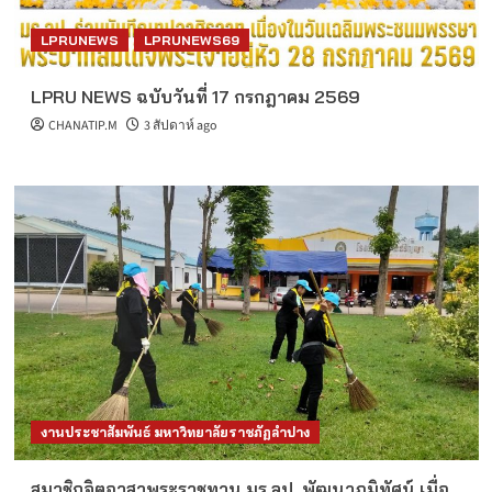
LPRUNEWS
LPRUNEWS69
LPRU NEWS ฉบับวันที่ 17 กรกฎาคม 2569
CHANATIP.M
3 สัปดาห์ ago
งานประชาสัมพันธ์ มหาวิทยาลัยราชภัฏลำปาง
สมาชิกจิตอาสาพระราชทาน มร.ลป. พัฒนาภูมิทัศน์ เมื่อ