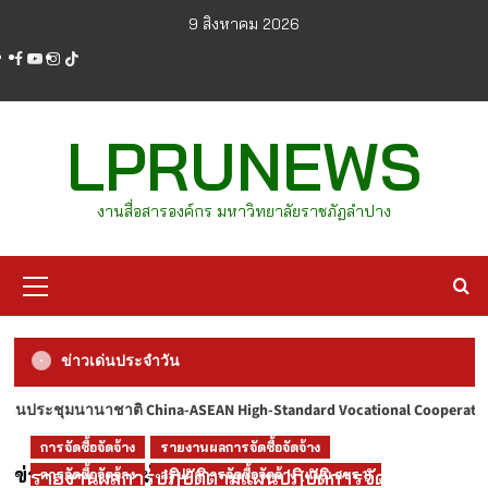
Skip
9 สิงหาคม 2026
to
facebook
youtube
instagram
tiktok
content
LPRUNEWS
งานสื่อสารองค์กร มหาวิทยาลัยราชภัฏลำปาง
Primary
Menu
ข่าวเด่นประจำวัน
China-ASEAN High-Standard Vocational Cooperation and Practice Foru
LPRUNEWS
LPRUNEWS69
ข่าวรับสมัครงานมหาวิทยาลัย
ประจำปี 2569
การจัดซื้อจัดจ้าง
รายงานผลการจัดซื้อจัดจ้าง
LPRU NEWS ฉบับวันที่ 7 สิงหาคม 2569
ประกาศรายชื่อผู้ผ่านเกณฑ์การสอบแข่งขันเป็น
ข่าวประชาสัมพันธ์
รายงานผลการปฏิบัติตามแผนปฏิบัติการจัดซื้อจัด
การจัดซื้อจัดจ้าง
สรุปผลการจัดซื้อจัดจ้าง (แบบ สขร.1)
CHANATIP.M
1 วัน ago