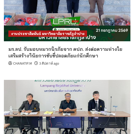
งานประชาสัมพันธ์ มหาวิทยาลัยราชภัฏลำปาง
มร.ลป. รับมอบหมวกนิรภัยจาก คปภ. ส่งต่อความห่วงใย
เสริมสร้างวินัยการขับขี่ปลอดภัยแก่นักศึกษา
CHANATIP.M
3 สัปดาห์ ago