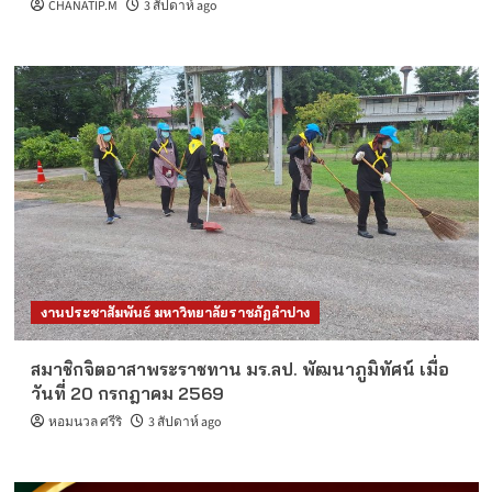
CHANATIP.M
3 สัปดาห์ ago
งานประชาสัมพันธ์ มหาวิทยาลัยราชภัฏลำปาง
สมาชิกจิตอาสาพระราชทาน มร.ลป. พัฒนาภูมิทัศน์ เมื่อ
วันที่ 20 กรกฎาคม 2569
หอมนวล ศรีริ
3 สัปดาห์ ago