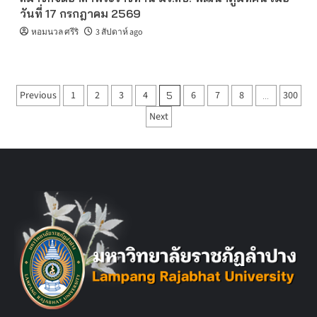
วันที่ 17 กรกฎาคม 2569
หอมนวล ศรีริ
3 สัปดาห์ ago
Posts
Previous
1
2
3
4
6
7
8
300
5
…
pagination
Next