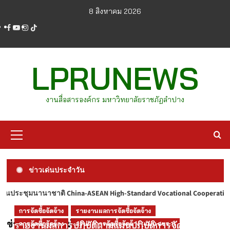
Skip
8 สิงหาคม 2026
to
facebook
youtube
instagram
tiktok
content
LPRUNEWS
งานสื่อสารองค์กร มหาวิทยาลัยราชภัฏลำปาง
Primary
Menu
ข่าวเด่นประจำวัน
ina-ASEAN High-Standard Vocational Cooperation and Practice Forum
LPRUNEWS
LPRUNEWS69
ข่าวรับสมัครงานมหาวิทยาลัย
ประจำปี 2569
การจัดซื้อจัดจ้าง
รายงานผลการจัดซื้อจัดจ้าง
LPRU NEWS ฉบับวันที่ 7 สิงหาคม 2569
ประกาศรายชื่อผู้ผ่านเกณฑ์การสอบแข่งขันเป็น
ข่าวประชาสัมพันธ์
รายงานผลการปฏิบัติตามแผนปฏิบัติการจัดซื้อจัด
การจัดซื้อจัดจ้าง
สรุปผลการจัดซื้อจัดจ้าง (แบบ สขร.1)
CHANATIP.M
12 ชั่วโมง ago