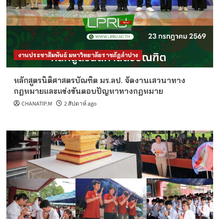
งานประชาสัมพันธ์ มหาวิทยาลัยราชภัฏลำปาง
หลักสูตรนิติศาสตรบัณฑิต มร.ลป. จัดงานเสวนาทาง
กฎหมายและแข่งขันตอบปัญหาทางกฎหมาย
CHANATIP.M
2 สัปดาห์ ago