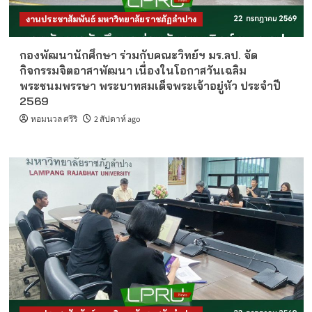
งานประชาสัมพันธ์ มหาวิทยาลัยราชภัฏลำปาง
กองพัฒนานักศึกษา ร่วมกับคณะวิทย์ฯ มร.ลป. จัด
กิจกรรมจิตอาสาพัฒนา เนื่องในโอกาสวันเฉลิม
พระชนมพรรษา พระบาทสมเด็จพระเจ้าอยู่หัว ประจำปี
2569
หอมนวล ศรีริ
2 สัปดาห์ ago