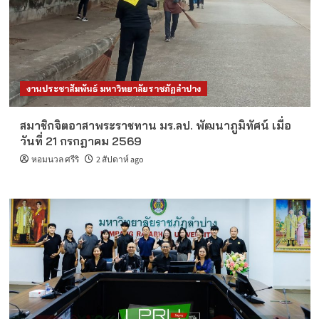
งานประชาสัมพันธ์ มหาวิทยาลัยราชภัฏลำปาง
สมาชิกจิตอาสาพระราชทาน มร.ลป. พัฒนาภูมิทัศน์ เมื่อ
วันที่ 21 กรกฎาคม 2569
หอมนวล ศรีริ
2 สัปดาห์ ago