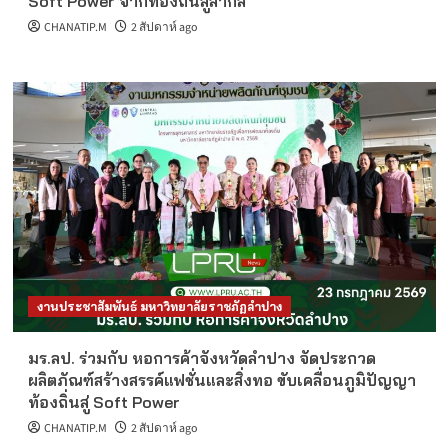
Soft Power จากท้องถิ่นสู่สากล
CHANATIP.M
2 สัปดาห์ ago
งานประชาสัมพันธ์ มหาวิทยาลัยราชภัฏลำปาง
มร.ลป. ร่วมกับ หอการค้าจังหวัดลำปาง จัดประกวด
ผลิตภัณฑ์สร้างสรรค์แฟชั่นและสิ่งทอ ขับเคลื่อนภูมิปัญญา
ท้องถิ่นสู่ Soft Power
CHANATIP.M
2 สัปดาห์ ago