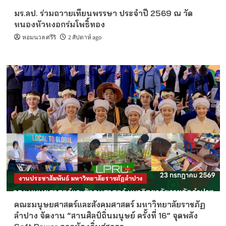
มร.ลป. ร่วมถวายเทียนพรรษา ประจำปี 2569 ณ วัด
หนองหัวหงอกร่มโพธิ์ทอง
หอมนวล ศรีริ
2 สัปดาห์ ago
งานประชาสัมพันธ์ มหาวิทยาลัยราชภัฏลำปาง
คณะมนุษยศาสตร์และสังคมศาสตร์ มหาวิทยาลัยราชภัฏ
ลำปาง จัดงาน “สานศิลป์ถิ่นมนุษย์ ครั้งที่ 16” จุดพลัง