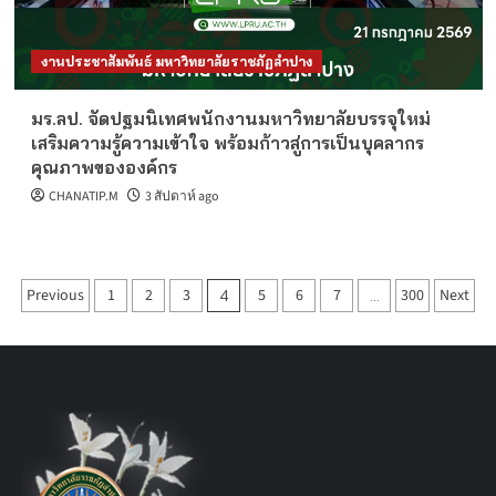
งานประชาสัมพันธ์ มหาวิทยาลัยราชภัฏลำปาง
มร.ลป. จัดปฐมนิเทศพนักงานมหาวิทยาลัยบรรจุใหม่
เสริมความรู้ความเข้าใจ พร้อมก้าวสู่การเป็นบุคลากร
คุณภาพขององค์กร
CHANATIP.M
3 สัปดาห์ ago
Posts
Previous
1
2
3
5
6
7
300
Next
4
…
pagination