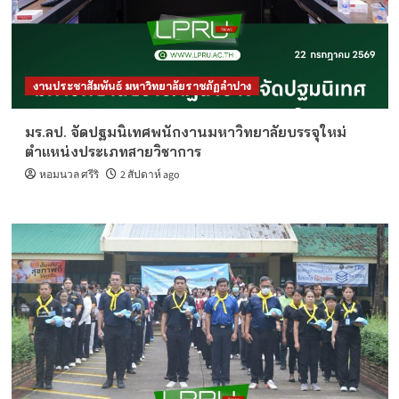
งานประชาสัมพันธ์ มหาวิทยาลัยราชภัฏลำปาง
มร.ลป. จัดปฐมนิเทศพนักงานมหาวิทยาลัยบรรจุใหม่
ตำแหน่งประเภทสายวิชาการ
หอมนวล ศรีริ
2 สัปดาห์ ago