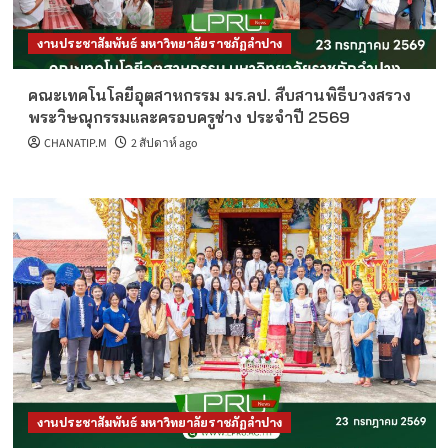
งานประชาสัมพันธ์ มหาวิทยาลัยราชภัฏลำปาง
คณะเทคโนโลยีอุตสาหกรรม มร.ลป. สืบสานพิธีบวงสรวง
พระวิษณุกรรมและครอบครูช่าง ประจำปี 2569
CHANATIP.M
2 สัปดาห์ ago
งานประชาสัมพันธ์ มหาวิทยาลัยราชภัฏลำปาง