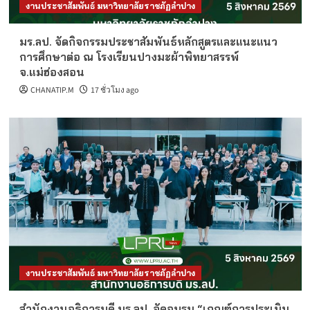
งานประชาสัมพันธ์ มหาวิทยาลัยราชภัฏลำปาง
มร.ลป. จัดกิจกรรมประชาสัมพันธ์หลักสูตรและแนะแนว
การศึกษาต่อ ณ โรงเรียนปางมะผ้าพิทยาสรรพ์
จ.แม่ฮ่องสอน
CHANATIP.M
17 ชั่วโมง ago
งานประชาสัมพันธ์ มหาวิทยาลัยราชภัฏลำปาง
สำนักงานอธิการบดี มร.ลป. จัดอบรม “เกณฑ์การประเมิน