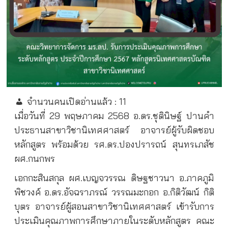
จำนวนคนเปิดอ่านแล้ว :
11
เมื่อวันที่ 29 พฤษภาคม 2568 อ.ดร.ชุตินิษฐ์ ปานคำ
ประธานสาขาวิชานิเทศศาสตร์ อาจารย์ผู้รับผิดชอบ
หลักสูตร พร้อมด้วย รศ.ดร.ปองปรารถน์ สุนทรเภสัช
ผศ.กนกพร
เอกกะสินสกุล ผศ.เบญจวรรณ ดิษฐชาวนา อ.ภาคภูมิ
พิชวงค์ อ.ดร.อัจฉราภรณ์ วรรณมะกอก อ.กิติวัฒน์ กิติ
บุตร อาจารย์ผู้สอนสาขาวิชานิเทศศาสตร์ เข้ารับการ
ประเมินคุณภาพการศึกษาภายในระดับหลักสูตร คณะ