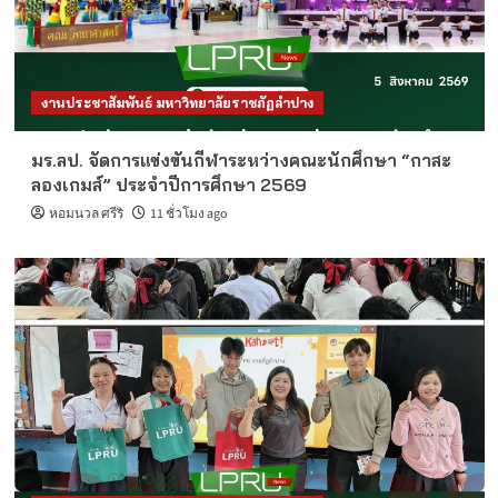
งานประชาสัมพันธ์ มหาวิทยาลัยราชภัฏลำปาง
มร.ลป. จัดการแข่งขันกีฬาระหว่างคณะนักศึกษา “กาสะ
ลองเกมส์” ประจำปีการศึกษา 2569
หอมนวล ศรีริ
11 ชั่วโมง ago