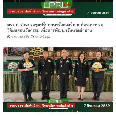
งานประชาสัมพันธ์ มหาวิทยาลัยราชภัฏลำปาง
มร.ลป. ร่วมประชุมปรึกษาหารือและวิพากษ์กรอบวาระ
วิจัยและนวัตกรรม เพื่อการพัฒนาจังหวัดลำปาง
หอมนวล ศรีริ
58 นาที ago
งานประชาสัมพันธ์ มหาวิทยาลัยราชภัฏลำปาง