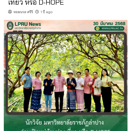
เที่ยว หรือ D-HOPE
หอมนวล ศรีริ
1 ปี ago