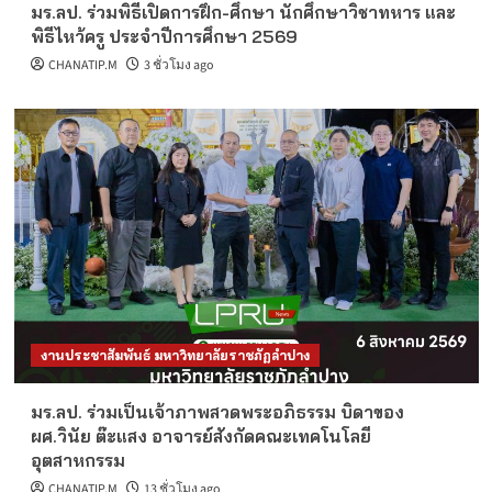
มร.ลป. ร่วมพิธีเปิดการฝึก-ศึกษา นักศึกษาวิชาทหาร และ
พิธีไหว้ครู ประจำปีการศึกษา 2569
CHANATIP.M
3 ชั่วโมง ago
งานประชาสัมพันธ์ มหาวิทยาลัยราชภัฏลำปาง
มร.ลป. ร่วมเป็นเจ้าภาพสวดพระอภิธรรม บิดาของ
ผศ.วินัย ต๊ะแสง อาจารย์สังกัดคณะเทคโนโลยี
อุตสาหกรรม
CHANATIP.M
13 ชั่วโมง ago