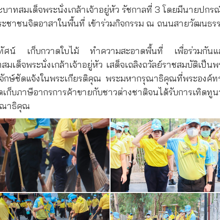
ทสมเด็จพระนั่งเกล้าเจ้าอยู่หัว รัชกาลที่ 3 โดยมีนายปกรณ
ะชาชนจิตอาสาในพื้นที่ เข้าร่วมกิจกรรม ณ ถนนสายวัฒนธรร
ภูมิทัศน์ เก็บกวาดใบไม้ ทำความสะอาดพื้นที่ เพื่อร่วมกั
สมเด็จพระนั่งเกล้าเจ้าอยู่หัว เสด็จเถลิงถวัลย์ราชสมบัติเป็น
กษ์ชัดแจ้งในพระเกียรติคุณ พระมหากรุณาธิคุณที่พระองค์ทรงมี
เก็บภาษีอากรการค้าขายกับชาวต่างชาติจนได้รับการเทิดทูนว่
ุณาธิคุณ