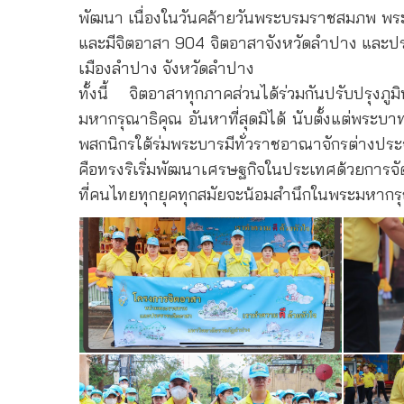
พัฒนา เนื่องในวันคล้ายวันพระบรมราชสมภพ พระบา
และมีจิตอาสา 904 จิตอาสาจังหวัดลำปาง และปร
เมืองลำปาง จังหวัดลำปาง
ทั้งนี้ จิตอาสาทุกภาคส่วนได้ร่วมกันปรับปรุง
มหากรุณาธิคุณ อันหาที่สุดมิได้ นับตั้งแต่พระบาท
พสกนิกรใต้ร่มพระบารมีทั่วราชอาณาจักรต่างประจั
คือทรงริเริ่มพัฒนาเศรษฐกิจในประเทศด้วยการจัด
ที่คนไทยทุกยุคทุกสมัยจะน้อมสำนึกในพระมหากร