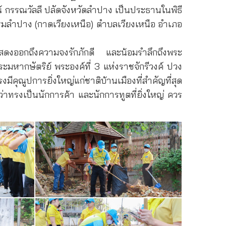
์ กรรณวัลลี ปลัดจังหวัดลำปาง เป็นประธานในพิธี
มลำปาง (กาดเวียงเหนือ) ตำบลเวียงเหนือ อำเภอ
นแสดงออกถึงความจงรักภักดี และน้อมรำลึกถึงพระ
พระมหากษัตริย์ พระองค์ที่ 3 แห่งราชจักรีวงค์ ปวง
คุณูปการยิ่งใหญ่แก่ชาติบ้านเมืองที่สำคัญที่สุด
าทรงเป็นนักการค้า และนักการทูตที่ยิ่งใหญ่ ควร