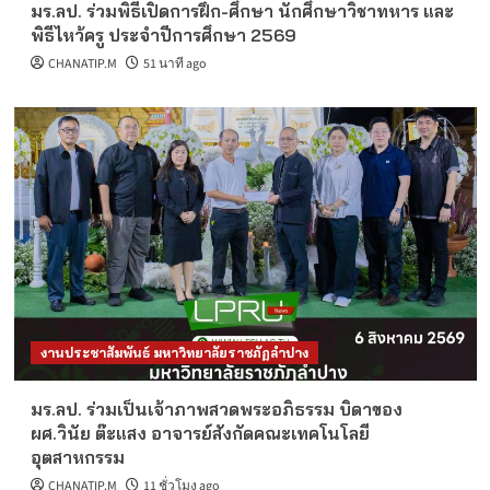
มร.ลป. ร่วมพิธีเปิดการฝึก-ศึกษา นักศึกษาวิชาทหาร และ
พิธีไหว้ครู ประจำปีการศึกษา 2569
CHANATIP.M
51 นาที ago
งานประชาสัมพันธ์ มหาวิทยาลัยราชภัฏลำปาง
มร.ลป. ร่วมเป็นเจ้าภาพสวดพระอภิธรรม บิดาของ
ผศ.วินัย ต๊ะแสง อาจารย์สังกัดคณะเทคโนโลยี
อุตสาหกรรม
CHANATIP.M
11 ชั่วโมง ago