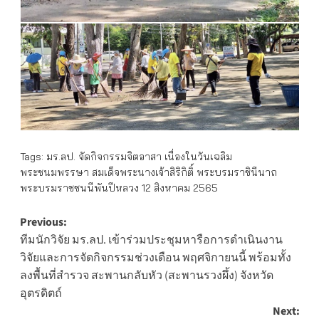
Tags:
มร.ลป. จัดกิจกรรมจิตอาสา เนื่องในวันเฉลิม
พระชนมพรรษา สมเด็จพระนางเจ้าสิริกิติ์ พระบรมราชินีนาถ
พระบรมราชชนนีพันปีหลวง 12 สิงหาคม 2565
Post
Previous:
ทีมนักวิจัย มร.ลป. เข้าร่วมประชุมหารือการดำเนินงาน
navigation
วิจัยและการจัดกิจกรรมช่วงเดือน พฤศจิกายนนี้ พร้อมทั้ง
ลงพื้นที่สำรวจ สะพานกลับหัว (สะพานรวงผึ้ง) จังหวัด
อุตรดิตถ์
Next: