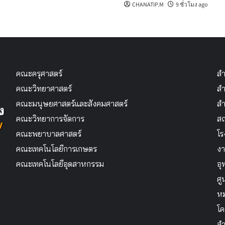
CHANATIP.M
9 ชั่วโมง ago
คณะครุศาสตร์
สำ
คณะวิทยาศาสตร์
สำ
คณะมนุษยศาสตร์และสังคมศาสตร์
สำ
คณะวิทยาการจัดการ
สถ
คณะพยาบาลศาสตร์
โร
คณะเทคโนโลยีการเกษตร
งา
คณะเทคโนโลยีอุตสาหกรรม
อุ
ศู
หม
โค
สำ