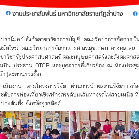
ยาปราโมทย์ สังกัดสาขาวิชาการบัญชี
คณะวิทยาการจัดการ ในฐ
ิจสมัยใหม่ คณะวิทยาการจัดการ ผศ.ดร.สุขเกษม ลางคุลเสน
าขาวิชารัฐประศาสนศาสตร์ คณะมนุษยศาสตร์และสังคมศาสตร์ เ
น ประธาน OTOP และบุคลากรที่เกี่ยวข้อง ณ ห้องประชุมสถาน
ว (สะพานรวงผึ้ง)
ารดำเนินงาน ตามโครงการวิจัย ผ่านการนำผลงานวิจัยการท่อง
ับการท่องเที่ยวเชิงสร้างสรรค์บนเส้นทางรถไฟสายเหนือ ที่จ
งต้นผึ้ง จังหวัดอุตรดิตถ์