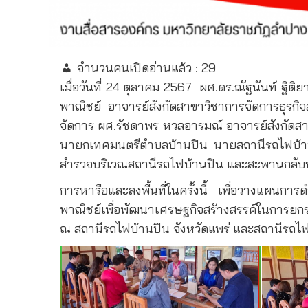
จำนวนคนเปิดอ่านแล้ว :
29
เมื่อวันที่ 24 ตุลาคม 2567
ผศ.ดร.ณัฐนันท์ ฐิติ
พาณิชย์ อาจารย์สังกัดสาขาวิชาการจัดการธุรก
จัดการ ผศ.รัชดาพร หวลอารมณ์ อาจารย์สังกัดส
นายกเทศมนตรีตำบลบ้านปิน นายสถานีรถไฟบ้านปิ
สำรวจบริเวณสถานีรถไฟบ้านปิน และสะพานกลับหั
การหารือและลงพื้นที่ในครั้งนี้ เพื่อวางแผนก
พาณิชย์เพื่อพัฒนาเศรษฐกิจสร้างสรรค์ในการยกระด
ณ สถานีรถไฟบ้านปิน จังหวัดแพร่ และสถานีรถไฟปา