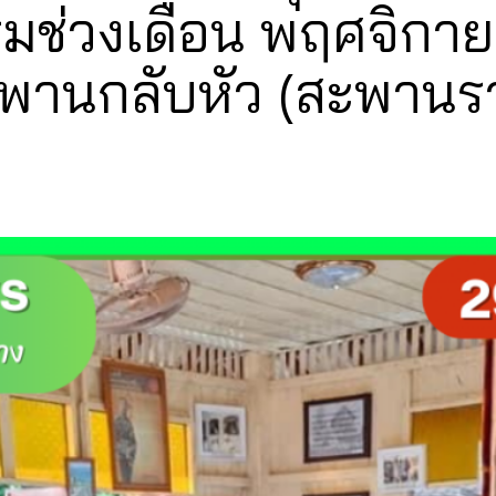
ช่วงเดือน พฤศจิกายนน
ะพานกลับหัว (สะพานรวง