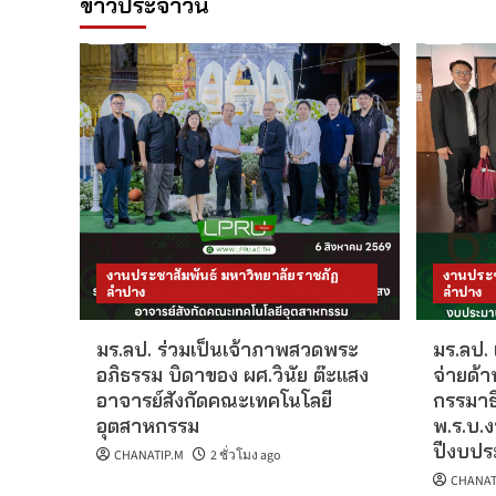
ข่าวประจำวัน
งานประชาสัมพันธ์ มหาวิทยาลัยราชภัฏ
งานประช
ลำปาง
ลำปาง
มร.ลป. ร่วมเป็นเจ้าภาพสวดพระ
มร.ลป.
อภิธรรม บิดาของ ผศ.วินัย ต๊ะแสง
จ่ายด้
อาจารย์สังกัดคณะเทคโนโลยี
กรรมาธ
อุตสาหกรรม
พ.ร.บ.
ปีงบปร
CHANATIP.M
2 ชั่วโมง ago
CHANAT