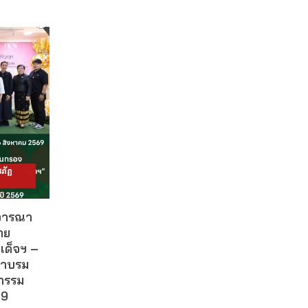
ภัฏ
ิจารณา
าย
เด็จฯ –
ผาบรม
กรรม
69