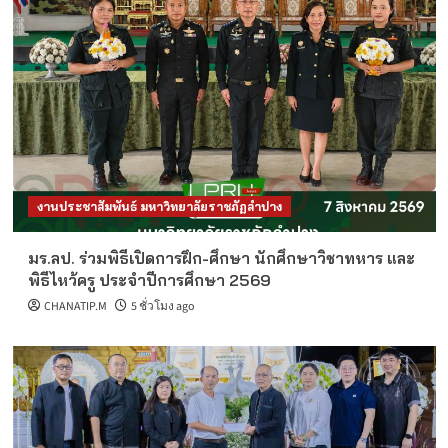
งานประชาสัมพันธ์ มหาวิทยาลัยราชภัฏลำปาง
มร.ลป. ร่วมพิธีเปิดการฝึก-ศึกษา นักศึกษาวิชาทหาร และ
พิธีไหว้ครู ประจำปีการศึกษา 2569
CHANATIP.M
5 ชั่วโมง ago