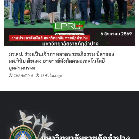
งานประชาสัมพันธ์ มหาวิทยาลัยราชภัฏลำปาง
มร.ลป. ร่วมเป็นเจ้าภาพสวดพระอภิธรรม บิดาของ
ผศ.วินัย ต๊ะแสง อาจารย์สังกัดคณะเทคโนโลยี
อุตสาหกรรม
CHANATIP.M
15 ชั่วโมง ago