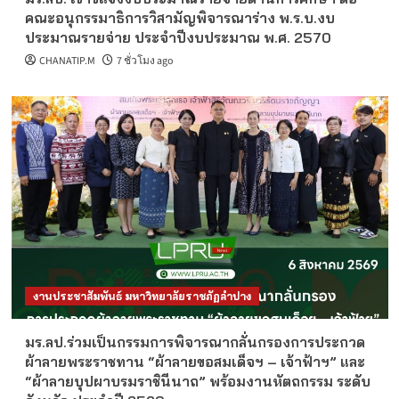
คณะอนุกรรมาธิการวิสามัญพิจารณาร่าง พ.ร.บ.งบ
ประมาณรายจ่าย ประจำปีงบประมาณ พ.ศ. 2570
CHANATIP.M
7 ชั่วโมง ago
งานประชาสัมพันธ์ มหาวิทยาลัยราชภัฏลำปาง
มร.ลป.ร่วมเป็นกรรมการพิจารณากลั่นกรองการประกวด
ผ้าลายพระราชทาน “ผ้าลายขอสมเด็จฯ – เจ้าฟ้าฯ” และ
“ผ้าลายบุปผาบรมราชินีนาถ” พร้อมงานหัตถกรรม ระดับ