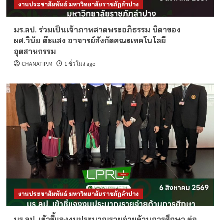
งานประชาสัมพันธ์ มหาวิทยาลัยราชภัฏลำปาง
มร.ลป. ร่วมเป็นเจ้าภาพสวดพระอภิธรรม บิดาของ
ผศ.วินัย ต๊ะแสง อาจารย์สังกัดคณะเทคโนโลยี
อุตสาหกรรม
CHANATIP.M
1 ชั่วโมง ago
งานประชาสัมพันธ์ มหาวิทยาลัยราชภัฏลำปาง
มร.ลป. เข้าชี้แจงงบประมาณรายจ่ายด้านการศึกษา ต่อ