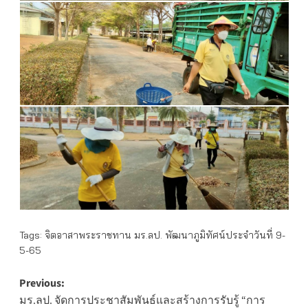
Tags:
จิตอาสาพระราชทาน มร.ลป. พัฒนาภูมิทัศน์ประจำวันที่ 9-
5-65
Post
Previous:
มร.ลป. จัดการประชาสัมพันธ์และสร้างการรับรู้ “การ