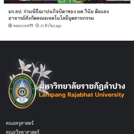
มร.ลป. ร่วมพิธีฌาปนกิจบิดาของ ผศ.วินัย ต๊ะแสง
อาจารย์สังกัดคณะเทคโนโลยีอุตสาหกรรม
หอมนวล ศรีริ
21 ชั่วโมง ago
คณะครุศาสตร์
คณะวิทยาศาสตร์