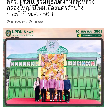
สศว. มร.ลป. ร่วมพิธีเปิดงานสลุงหลวง
กลองใหญ่ ปีใหม่เมืองนครลำปาง
ประจำปี พ.ศ. 2568
หอมนวล ศรีริ
1 ปี ago