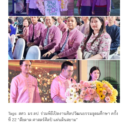
Tags:
สศว. มร.ลป. ร่วมพิธีเปิดงานศิลปวัฒนธรรมอุดมศึกษา ครั้ง
ที่ 22 “ด๊ะดาด ศาสตร์ศิลป์ แผ่นดินสยาม”