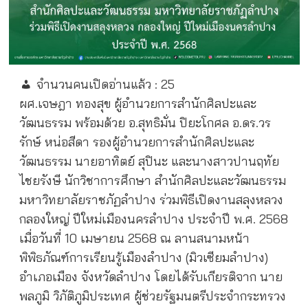
จำนวนคนเปิดอ่านแล้ว :
25
ผศ.เจษฎา ทองสุข ผู้อำนวยการสำนักศิลปะและ
วัฒนธรรม พร้อมด้วย อ.สุทธิมั่น ปิยะโกศล อ.ดร.วร
รักษ์ หน่อสีดา รองผู้อำนวยการสำนักศิลปะและ
วัฒนธรรม นายอาทิตย์ สุปินะ และนางสาวปานฤทัย
ไชยรังษี นักวิชาการศึกษา สำนักศิลปะและวัฒนธรรม
มหาวิทยาลัยราชภัฏลำปาง ร่วมพิธีเปิดงานสลุงหลวง
กลองใหญ่ ปีใหม่เมืองนครลำปาง ประจำปี พ.ศ. 2568
เมื่อวันที่ 10 เมษายน 2568 ณ ลานสนามหน้า
พิพิธภัณฑ์การเรียนรู้เมืองลำปาง (มิวเซียมลำปาง)
อำเภอเมือง จังหวัดลำปาง โดยได้รับเกียรติจาก นาย
พลภูมิ วิภัติภูมิประเทศ ผู้ช่วยรัฐมนตรีประจำกระทรวง