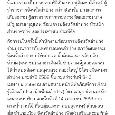
วัฒนธรรม เป็นประธานพิธีเปิด นายชุติเดช มีจันทร์ ผู้
ว่าราชการจังหวัดลำปาง กล่าวต้อนรับ นายสถาพร
เที่ยงธรรม ผู้ตรวจราชการกระทรวงวัฒนธรรม นาง
เบ็ญจมาส บุญเทพ วัฒนธรรมจังหวัดลำปาง หัวหน้า
ส่วนราชการ และประชาชน ร่วมพิธีฯ
กิจกรรมในครั้งนี้ สำนักงานวัฒนธรรมจังหวัดลำปาง
ร่วมบูรณาการกับเทศบาลนครลำปาง สภาวัฒนธรรม
จังหวัดลำปาง บริษัท ปตท.น้ำมันและการค้าปลีก
จำกัด (มหาชน) และภาคีเครือข่ายภาครัฐและเอกชน
ได้กำหนดจัดงานสลุงหลวง กลองใหญ่ ปีใหม่เมืองนคร
ลำปาง ประจำปี 2568 ขึ้น ระหว่างวันที่ 8-13
เมษายน 2568 ณ ลานสนามหน้าพิพิธภัณฑ์การเรียน
รู้เมืองลำปาง (มิวเซียมลำปาง) วัดปงสนุก ข่วงนครห้า
แยกหอนาฬิกา และในวันที่ 14 เมษายน 2568 งาน
สาดน้ำม่วนใจ๋ ที่สบตุ๋ย…หนา ถนนสุเรนทร์ ตำบลสบ
ตุ๋ย อำเภอเมือง จังหวัดลำปาง เพื่อส่งเสริมและอนุรักษ์