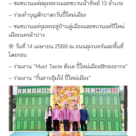
– ชมขบวนแห่สลุงหลวงและขบวนน้ำทิพย์ 13 อำเภอ
– ร่วมทำบุญตักบาตรวันปี๋ใหม่เมือง
– ชมขบวนแห่จุมพระคู่บ้านคู่เมืองและขบวนแห่ปีใหม่
เมืองนครลำปาง
🌸 วันที่ 14 เมษายน 2568 ณ ถนนสุเรนทร์และพื้นที่
โดยรอบ
– ร่วมงาน “Must Taste ฮังเล ปี๋ใหม่เมือง@กองอากง”
– ร่วมงาน “กิ๋นลาบจุ้มใจ๋ ปี๋ใหม่เมือง”