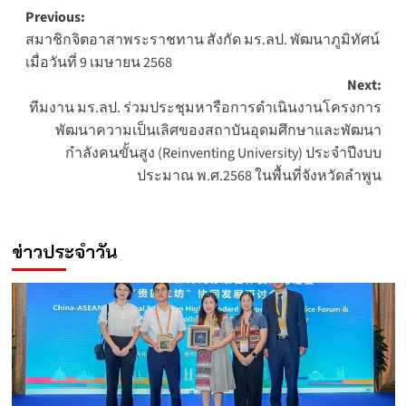
Post
Previous:
สมาชิกจิตอาสาพระราชทาน สังกัด มร.ลป. พัฒนาภูมิทัศน์
navigation
เมื่อวันที่ 9 เมษายน 2568
Next:
ทีมงาน มร.ลป. ร่วมประชุมหารือการดำเนินงานโครงการ
พัฒนาความเป็นเลิศของสถาบันอุดมศึกษาและพัฒนา
กำลังคนขั้นสูง (Reinventing University) ประจำปีงบบ
ประมาณ พ.ศ.2568 ในพื้นที่จังหวัดลำพูน
ข่าวประจำวัน