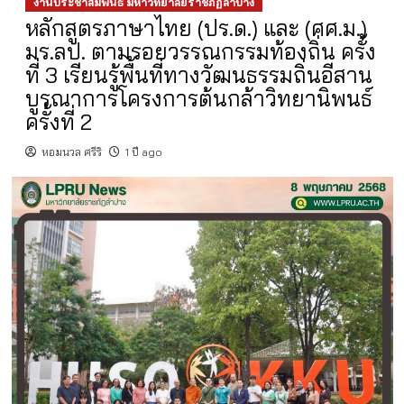
งานประชาสัมพันธ์ มหาวิทยาลัยราชภัฏลำปาง
หลักสูตรภาษาไทย (ปร.ด.) และ (ศศ.ม.)
มร.ลป. ตามรอยวรรณกรรมท้องถิ่น ครั้ง
ที่ 3 เรียนรู้พื้นที่ทางวัฒนธรรมถิ่นอีสาน
บูรณาการโครงการต้นกล้าวิทยานิพนธ์
ครั้งที่ 2
หอมนวล ศรีริ
1 ปี ago