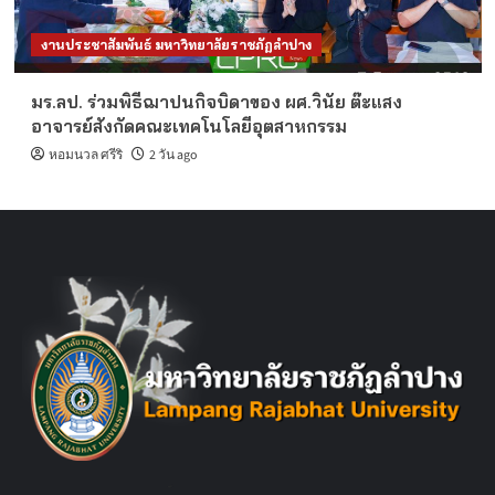
งานประชาสัมพันธ์ มหาวิทยาลัยราชภัฏลำปาง
มร.ลป. ร่วมพิธีฌาปนกิจบิดาของ ผศ.วินัย ต๊ะแสง
อาจารย์สังกัดคณะเทคโนโลยีอุตสาหกรรม
หอมนวล ศรีริ
2 วัน ago