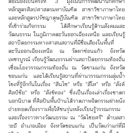
ต่อเนื่องเป็นครั้งที่ 3 มุ่งเน้นการพัฒนานักศึกษา
หลักสูตรศิลปศาสตรมหาบัณฑิต สาขาวิชาภาษาไทย
และหลักสูตรปรัชญาดุษฎีบัณฑิต สาขาวิชาภาษาไทย
ที่เข้าร่วมกิจกรรม ได้ศึกษาเรียนรู้ด้านสังคมและ
วัฒนธรรม ในภูมิภาคตะวันออกเฉียงเหนือ และเรียนรู้
สถาปัตยกรรมทางศาสนสถานที่มีชื่อเสียงในพื้นที่
ตะวันออกเฉียงเหนือ ณ วัดผาซ่อนแก้ว จังหวัด
เพชรบูรณ์ เรียนรู้วัฒนธรรมผ่านสถาปัตยกรรมท้องถิ่น
เชื่อมโยงวรรณกรรมท้องถิ่น ณ วัดขามแก่น จังหวัด
ขอนแก่น และได้เรียนรู้สถานที่ผ่านวรรณกรรมลุ่มน้ำ
โขงที่รู้จักกันในเรื่อง “สินไซ” หรือ “สีโห” หรือ “สังค์
ศิลป์ชัย” หรือ “สังข์ทอง” ซึ่งเป็นเรื่องเล่าเรื่องชาดก
นอกนิบาต ที่ศิลปินพื้นบ้านได้วาดภาพจิตกรรมฝาผนัง
ถ่ายทอดเรื่องราวเพื่อให้ชนรุ่นหลังเรียนรู้วรรณกรรม
และเรื่องราวทางวัฒนธรรม ณ “วัดไชยศรี” ตำบลสา
วะถี อำเภอเมือง จังหวัดขอนแก่น เป็นวัดเก่าแก่ที่มี