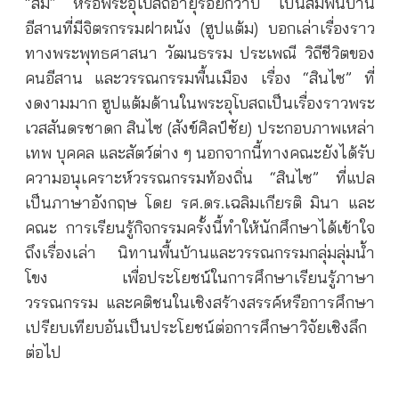
“สิม” หรือพระอุโบสถอายุร้อยกว่าปี เป็นสิมพื้นบ้าน
อีสานที่มีจิตรกรรมฝาผนัง (ฮูปแต้ม) บอกเล่าเรื่องราว
ทางพระพุทธศาสนา วัฒนธรรม ประเพณี วิถีชีวิตของ
คนอีสาน และวรรณกรรมพื้นเมือง เรื่อง “สินไซ” ที่
งดงามมาก ฮูปแต้มด้านในพระอุโบสถเป็นเรื่องราวพระ
เวสสันดรชาดก สินไซ (สังข์ศิลป์ชัย) ประกอบภาพเหล่า
เทพ บุคคล และสัตว์ต่าง ๆ นอกจากนี้ทางคณะยังได้รับ
ความอนุเคราะห์วรรณกรรมท้องถิ่น “สินไซ” ที่แปล
เป็นภาษาอังกฤษ โดย รศ.ดร.เฉลิมเกียรติ มินา และ
คณะ การเรียนรู้กิจกรรมครั้งนี้ทำให้นักศึกษาได้เข้าใจ
ถึงเรื่องเล่า นิทานพื้นบ้านและวรรณกรรมกลุ่มลุ่มน้ำ
โขง เพื่อประโยชน์ในการศึกษาเรียนรู้ภาษา
วรรณกรรม และคติชนในเชิงสร้างสรรค์หรือการศึกษา
เปรียบเทียบอันเป็นประโยชน์ต่อการศึกษาวิจัยเชิงลึก
ต่อไป