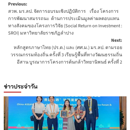
Post
Previous:
สวพ. มร.ลป. จัดการอบรมเชิงปฏิบัติการ เรื่อง โครงการ
navigation
การพัฒนาสมรรถนะ ด้านการประเมินมูลค่าผลตอบแทน
ทางสังคมของโครงการวิจัย (Social Return on Investment :
SROI) มหาวิทยาลัยราชภัฏลำปาง
Next:
หลักสูตรภาษาไทย (ปร.ด.) และ (ศศ.ม.) มร.ลป. ตามรอย
วรรณกรรมท้องถิ่น ครั้งที่ 3 เรียนรู้พื้นที่ทางวัฒนธรรมถิ่น
อีสาน บูรณาการโครงการต้นกล้าวิทยานิพนธ์ ครั้งที่ 2
ข่าวประจำวัน