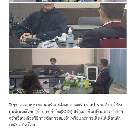
Tags:
คณะมนุษยศาสตร์และสังคมศาสตร์ มร.ลป. ร่วมกับบริษัท
ปูนซิเมนต์ไทย (ลำปาง)จำกัด(SCG) สร้างอาชีพเสริม ลดรายจ่าย
ครัวเรือน ด้วยวิธีการจัดการขยะอินทรีย์และการเลี้ยงไส้เดือนดิน
ระดับครัวเรือน