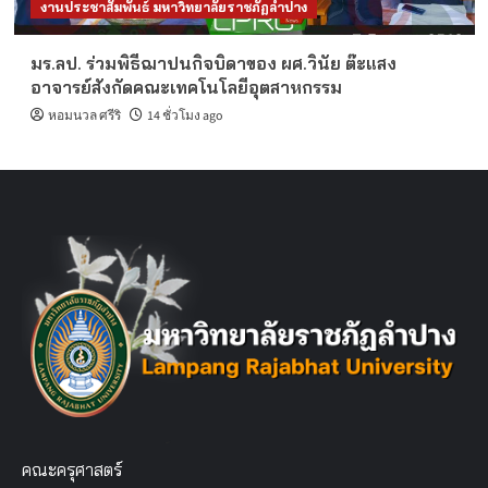
งานประชาสัมพันธ์ มหาวิทยาลัยราชภัฏลำปาง
มร.ลป. ร่วมพิธีฌาปนกิจบิดาของ ผศ.วินัย ต๊ะแสง
อาจารย์สังกัดคณะเทคโนโลยีอุตสาหกรรม
หอมนวล ศรีริ
14 ชั่วโมง ago
คณะครุศาสตร์