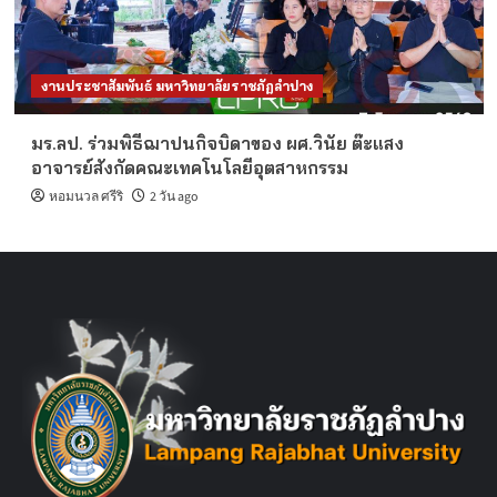
งานประชาสัมพันธ์ มหาวิทยาลัยราชภัฏลำปาง
มร.ลป. ร่วมพิธีฌาปนกิจบิดาของ ผศ.วินัย ต๊ะแสง
อาจารย์สังกัดคณะเทคโนโลยีอุตสาหกรรม
หอมนวล ศรีริ
2 วัน ago