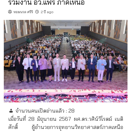
ร่วมงาน อว.แฟร์ ภาคเหนือ
หอมนวล ศรีริ
2 ปี ago
จำนวนคนเปิดอ่านแล้ว :
28
เมื่อวันที่ 28 มิถุนายน 2567 ผศ.ดร.วศิน์วิโรตม์ เนติ
ศักดิ์ ผู้อำนวยการอุทยานวิทยาศาสตร์ภาคเหนือ