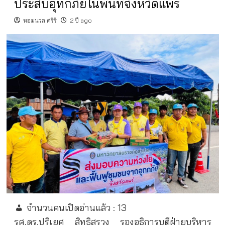
ประสบอุทกภัยในพื้นที่จังหวัดแพร่
หอมนวล ศรีริ
2 ปี ago
จำนวนคนเปิดอ่านแล้ว :
13
รศ.ดร.ปริเยศ สิทธิสรวง รองอธิการบดีฝ่ายบริหาร