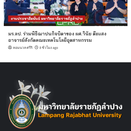
งานประชาสัมพันธ์ มหาวิทยาลัยราชภัฏลำปาง
มร.ลป. ร่วมพิธีฌาปนกิจบิดาของ ผศ.วินัย ต๊ะแสง
อาจารย์สังกัดคณะเทคโนโลยีอุตสาหกรรม
หอมนวล ศรีริ
8 ชั่วโมง ago