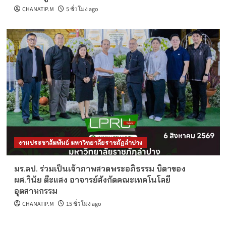
CHANATIP.M
5 ชั่วโมง ago
งานประชาสัมพันธ์ มหาวิทยาลัยราชภัฏลำปาง
มร.ลป. ร่วมเป็นเจ้าภาพสวดพระอภิธรรม บิดาของ
ผศ.วินัย ต๊ะแสง อาจารย์สังกัดคณะเทคโนโลยี
อุตสาหกรรม
CHANATIP.M
15 ชั่วโมง ago