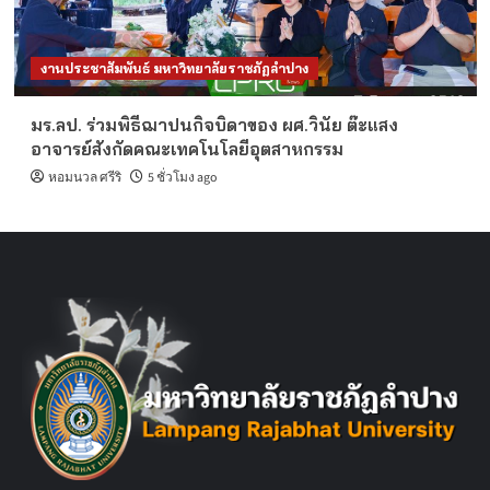
งานประชาสัมพันธ์ มหาวิทยาลัยราชภัฏลำปาง
มร.ลป. ร่วมพิธีฌาปนกิจบิดาของ ผศ.วินัย ต๊ะแสง
อาจารย์สังกัดคณะเทคโนโลยีอุตสาหกรรม
หอมนวล ศรีริ
5 ชั่วโมง ago