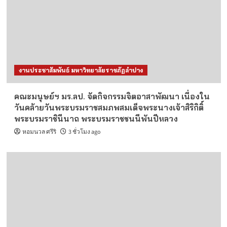
งานประชาสัมพันธ์ มหาวิทยาลัยราชภัฏลำปาง
คณะมนุษย์ฯ มร.ลป. จัดกิจกรรมจิตอาสาพัฒนา เนื่องใน
วันคล้ายวันพระบรมราชสมภพสมเด็จพระนางเจ้าสิริกิติ์
พระบรมราชินีนาถ พระบรมราชชนนีพันปีหลวง
หอมนวล ศรีริ
3 ชั่วโมง ago