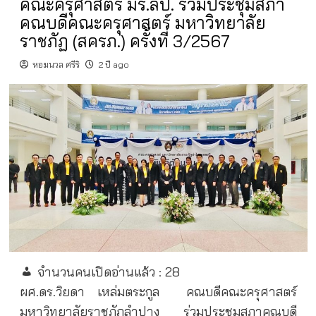
คณะครุศาสตร์ มร.ลป. ร่วมประชุมสภา
คณบดีคณะครุศาสตร์ มหาวิทยาลัย
ราชภัฏ (สครภ.) ครั้งที่ 3/2567
หอมนวล ศรีริ
2 ปี ago
จำนวนคนเปิดอ่านแล้ว :
28
ผศ.ดร.วิยดา เหล่มตระกูล
คณบดีคณะครุศาสตร์
มหาวิทยาลัยราชภัฏลำปาง ร่วมประชุมสภาคณบดี