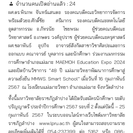
จำนวนคนเปิดอ่านแล้ว :
24
ผศ.ดร.พิรภพ จันทร์แสนตอ รองคณบดีคณะวิทยาการจัดการ
พร้อมด้วยอ.ศักดิ์ชัย
ศรีมากร รองคณบดีคณะเทคโนโลยี
อุตสาหกรรม อ.ภัทรนัย
ไชยพรม
ผู้ช่วยคณบดีคณะ
วิทยาศาสตร์ อ.เกษตร วงศ์อุปราช ผู้ช่วยคณบดีคณะครุศาสตร์
ผศ.ชลาพันธ์ อุปกิจ อาจารย์สังกัดสาขาวิชาศิลปะและการ
ออกแบบ คณาจารย์ บุคลากร และนักศึกษา ร่วมงานมหกรรม
การศึกษาอำเภอแม่เมาะ MAEMOH Education Expo 2024
และเปิดบ้านวิชาการ “48 ปี แม่เมาะวิทยาพัฒนาการศึกษาสู่
ความยั่งยืน MMWS. Smart School” เมื่อวันที่ 16 กุมภาพันธ์
2567
ณ โรงเรียนแม่เมาะวิทยา อำเภอแม่เมาะ จังหวัดลำปาง
ทั้งนี้มหาวิทยาลัยราชภัฏลำปาง ได้เปิดรับสมัครนักศึกษา ระดับ
ปริญญาตรี ประจำปีการศึกษา 2567 รอบที่ 2 ตั้งแต่บัดนี้ – 25
กุมภาพันธ์ 2567 ในระบบออนไลน์ทางเว็บไซต์มหาวิทยาลัย
ราชภัฏลำปาง
www.lpru.ac.th ผู้สนใจสามารถสอบถามราย
ละเอียดเพิ่มเติมได้ที่ 054-237399 ต่อ 5162 หรือ 086-