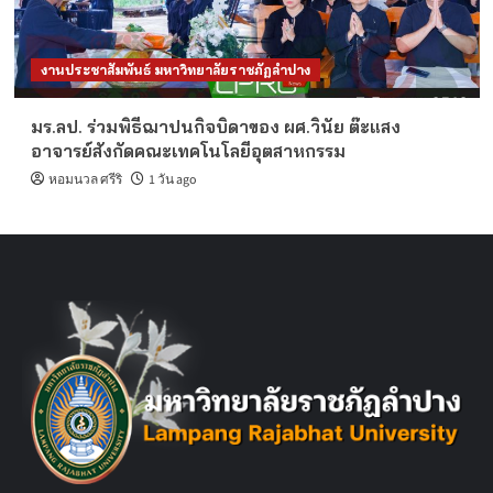
งานประชาสัมพันธ์ มหาวิทยาลัยราชภัฏลำปาง
มร.ลป. ร่วมพิธีฌาปนกิจบิดาของ ผศ.วินัย ต๊ะแสง
อาจารย์สังกัดคณะเทคโนโลยีอุตสาหกรรม
หอมนวล ศรีริ
1 วัน ago