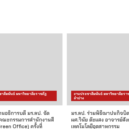
าสัมพันธ์ มหาวิทยาลัยราชภัฏ
งานประชาสัมพันธ์ มหาวิทยาลัยราช
ลำปาง
นอธิการบดี มร.ลป. จัด
มร.ลป. ร่วมพิธีฌาปนกิจบิ
คณะกรรมการสำนักงานสี
ผศ.วินัย ต๊ะแสง อาจารย์สั
reen Office) ครั้งที่
เทคโนโลยีอุตสาหกรรม