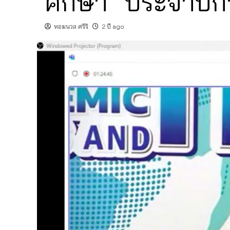
ศึกษา” ประจำปี
หอมนวล ศรีริ
2 ปี ago