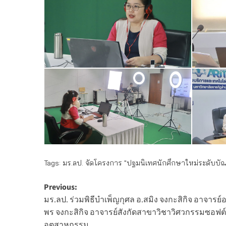
Tags:
มร.ลป. จัดโครงการ "ปฐมนิเทศนักศึกษาใหม่ระดับบั
Post
Previous:
มร.ลป. ร่วมพิธีบำเพ็ญกุศล อ.สมิง จงกะสิกิจ อาจาร
navigation
พร จงกะสิกิจ อาจารย์สังกัดสาขาวิชาวิศวกรรมซอฟต
อุตสาหกรรม