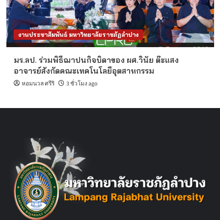
งานประชาสัมพันธ์ มหาวิทยาลัยราชภัฏลำปาง
มร.ลป. ร่วมพิธีฌาปนกิจบิดาของ ผศ.วินัย ต๊ะแสง
อาจารย์สังกัดคณะเทคโนโลยีอุตสาหกรรม
หอมนวล ศรีริ
3 ชั่วโมง ago