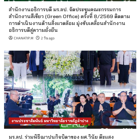
สำนักงานอธิการบดี มร.ลป. จัดประชุมคณะกรรมการ
สำนักงานสีเขียว (Green Office) ครั้งที่ 8/2569 ติดตาม
การดำเนินงานด้านสิ่งแวดล้อม มุ่งขับเคลื่อนสำนักงาน
อธิการบดีสู่ความยั่งยืน
CHANATIP.M
2 วัน ago
งานประชาสัมพันธ์ มหาวิทยาลัยราชภัฏลำปาง
มร.ลป. ร่วมพิธีฌาปนกิจบิดาของ ผศ.วินัย ต๊ะแสง