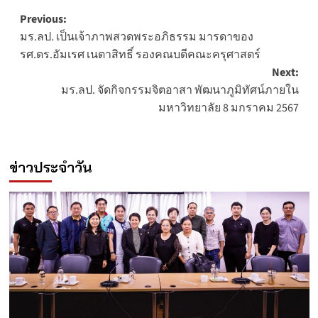
Post
Previous:
มร.ลป. เป็นเจ้าภาพสวดพระอภิธรรม มารดาของ
navigation
รศ.ดร.อัมเรศ เนตาสิทธิ์ รองคณบดีคณะครุศาสตร์
Next:
มร.ลป. จัดกิจกรรมจิตอาสา พัฒนาภูมิทัศน์ภายใน
มหาวิทยาลัย 8 มกราคม 2567
ข่าวประจำวัน