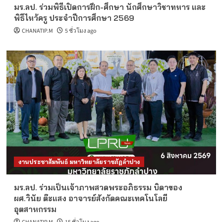
มร.ลป. ร่วมพิธีเปิดการฝึก-ศึกษา นักศึกษาวิชาทหาร และ
พิธีไหว้ครู ประจำปีการศึกษา 2569
CHANATIP.M
5 ชั่วโมง ago
งานประชาสัมพันธ์ มหาวิทยาลัยราชภัฏลำปาง
มร.ลป. ร่วมเป็นเจ้าภาพสวดพระอภิธรรม บิดาของ
ผศ.วินัย ต๊ะแสง อาจารย์สังกัดคณะเทคโนโลยี
อุตสาหกรรม