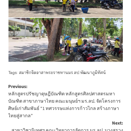
Tags:
สมาชิกจิตอาสาพระราชทานมร.ลป.พัฒนาภูมิทัศน์
Post
Previous:
หลักสูตรปรัชญาดุษฎีบัณฑิต หลักสูตรศิลปศาสตรมหา
navigation
บัณฑิต สาขาภาษาไทย คณะมนุษย์ฯ มร.ลป. จัดโครงการ
ศิษย์เก่าสัมพันธ์ “1 ทศวรรษแห่งการก้าวไกล สร้างภาษา
ไทยสู่สากล”
Next:
สาขาวิชานิเทศฯ คณะวิทยาการจัดการ มร.ลป. บวงสรวง