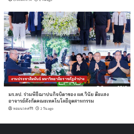
งานประชาสัมพันธ์ มหาวิทยาลัยราชภัฏลำปาง
มร.ลป. ร่วมพิธีฌาปนกิจบิดาของ ผศ.วินัย ต๊ะแสง
อาจารย์สังกัดคณะเทคโนโลยีอุตสาหกรรม
หอมนวล ศรีริ
2 วัน ago