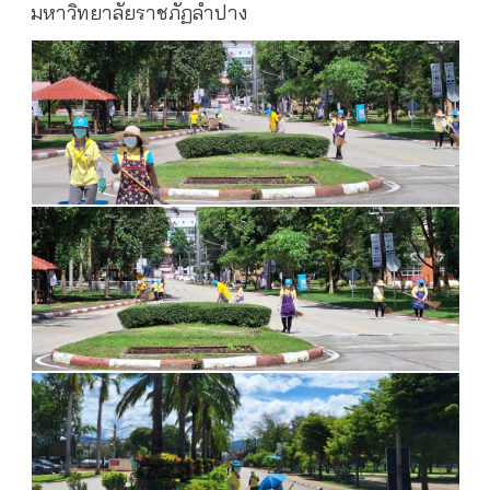
มหาวิทยาลัยราชภัฏลำปาง