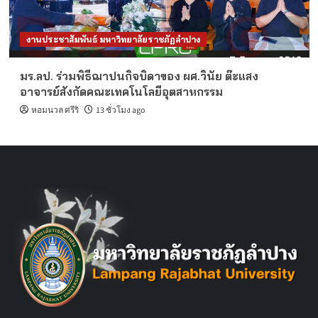
งานประชาสัมพันธ์ มหาวิทยาลัยราชภัฏลำปาง
มร.ลป. ร่วมพิธีฌาปนกิจบิดาของ ผศ.วินัย ต๊ะแสง
อาจารย์สังกัดคณะเทคโนโลยีอุตสาหกรรม
หอมนวล ศรีริ
13 ชั่วโมง ago