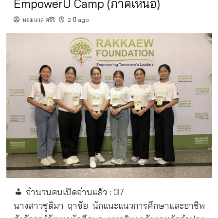
EmpowerU Camp (ภาคเหนือ)
หอมนวล ศรีริ
2 ปี ago
จำนวนคนเปิดอ่านแล้ว :
37
นางสาวชุติมา ฤาชัย นักแนะแนวการศึกษาและอาชีพ