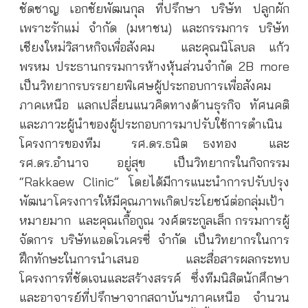
ชัดชาญ เอกชัยพัฒนกุล ที่ปรึกษา บริษัท ปลูกผัก
เพราะรักแม่ จำกัด (มหาชน) และกรรมการ บริษัท
เชียงใหม่วิสาหกิจเพื่อสังคม
และคุณนิโลบล แก้ว
พรหม ประธานกรรมการห้างหุ้นส่วนจำกัด 2B more
เป็นวิทยากรบรรยายพิเศษผู้ประกอบการเพื่อสังคม
ภาคเหนือ แลกเปลี่ยนแนวคิดทางด้านธุรกิจ ทัศนคติ
และภาวะผู้นำของผู้ประกอบการมาปรับใช้การดำเนิน
โครงการของทีม
รศ.ดร.ธนิต ธงทอง
และ
รศ.ดร.อำนาจ อยู่สุข เป็นวิทยากรในกิจกรรม
“Rakkaew Clinic” โดยได้มีการแนะนำการปรับปรุง
พัฒนาโครงการให้มีคุณภาพเกิดประโยชน์ต่อกลุ่มเป้า
หมายมาก
และคุณเกื้อกูณ วงศ์ตระกูลเล็ก กรรมการผู้
จัดการ บริษัทแอดโวเครซี่ จํากัด เป็นวิทยากรในการ
ฝึกทักษะในการนำเสนอ
และสื่อสารผลกระทบ
โครงการที่ชัดเจนและสร้างสรรค์ ซึ่งทีมนิสิตนักศึกษา
และอาจารย์ที่ปรึกษาจากสถาบันฯภาคเหนือ จำนวน