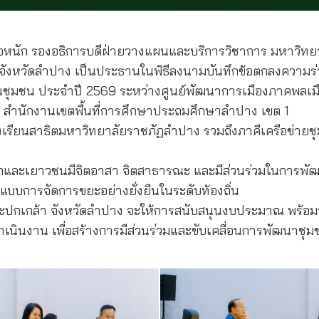
ำใจหนัก รองอธิการบดีฝ่ายวางแผนและบริการวิชาการ มหาวิ
จังหวัดลำปาง เป็นประธานในพิธีลงนามบันทึกข้อตกลงความร
นชุมชน ประจำปี 2569 ระหว่างศูนย์พัฒนาการเมืองภาคพลเมื
สำนักงานเขตพื้นที่การศึกษาประถมศึกษาลำปาง เขต 1
งเรียนสาธิตมหาวิทยาลัยราชภัฏลำปาง รวมถึงภาคีเครือข่ายช
ห้เด็กและเยาวชนมีจิตอาสา จิตสาธารณะ และมีส่วนร่วมในการพ
นแบบการจัดการขยะอย่างยั่งยืนในระดับท้องถิ่น
ันพระปกเกล้า จังหวัดลำปาง จะให้การสนับสนุนงบประมาณ พ
ินงาน เพื่อสร้างการมีส่วนร่วมและขับเคลื่อนการพัฒนาชุมช