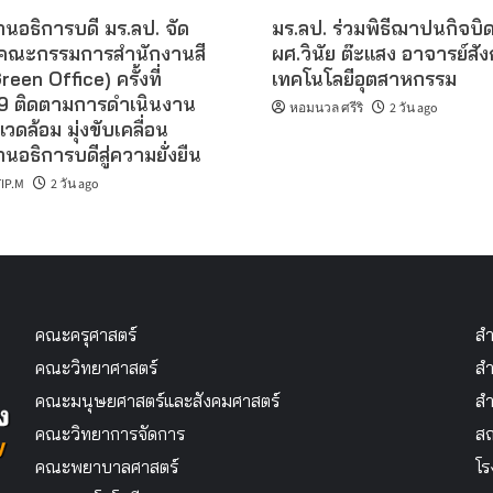
นอธิการบดี มร.ลป. จัด
มร.ลป. ร่วมพิธีฌาปนกิจบิ
คณะกรรมการสำนักงานสี
ผศ.วินัย ต๊ะแสง อาจารย์สั
reen Office) ครั้งที่
เทคโนโลยีอุตสาหกรรม
 ติดตามการดำเนินงาน
หอมนวล ศรีริ
2 วัน ago
แวดล้อม มุ่งขับเคลื่อน
นอธิการบดีสู่ความยั่งยืน
IP.M
2 วัน ago
คณะครุศาสตร์
สำ
คณะวิทยาศาสตร์
สำ
คณะมนุษยศาสตร์และสังคมศาสตร์
สำ
คณะวิทยาการจัดการ
สถ
คณะพยาบาลศาสตร์
โร