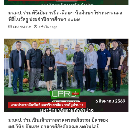
มร.ลป. ร่วมพิธีเปิดการฝึก-ศึกษา นักศึกษาวิชาทหาร และ
พิธีไหว้ครู ประจำปีการศึกษา 2569
CHANATIP.M
4 ชั่วโมง ago
งานประชาสัมพันธ์ มหาวิทยาลัยราชภัฏลำปาง
มร.ลป. ร่วมเป็นเจ้าภาพสวดพระอภิธรรม บิดาของ
ผศ.วินัย ต๊ะแสง อาจารย์สังกัดคณะเทคโนโลยี